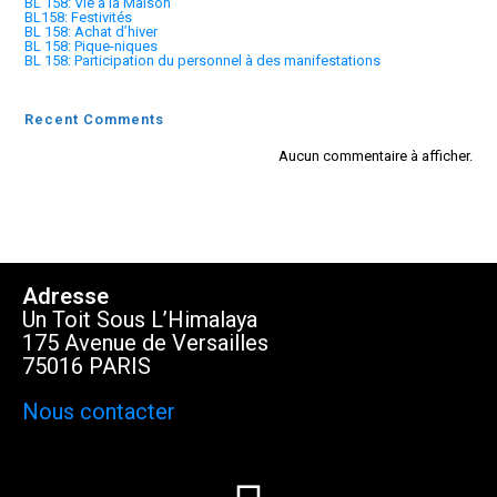
BL 158: Vie à la Maison
BL158: Festivités
BL 158: Achat d’hiver
BL 158: Pique-niques
BL 158: Participation du personnel à des manifestations
Recent Comments
Aucun commentaire à afficher.
Adresse
Un Toit Sous L’Himalaya
175 Avenue de Versailles
75016 PARIS
Nous contacter